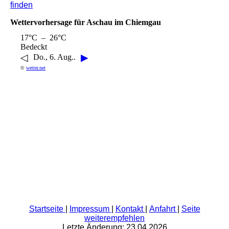
finden
Wettervorhersage für Aschau im Chiemgau
17°C – 26°C
Bedeckt
◁
▶
Do., 6. Aug..
©
wetter.net
Startseite
|
Impressum
|
Kontakt
|
Anfahrt
|
Seite
weiterempfehlen
Letzte Änderung: 23.04.2026