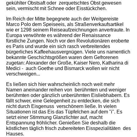
gekühlter Obstsaft oder zerquetschtes Obst gewesen
sein, vermischt mit Schnee oder Eisstückchen.
Im Reich der Mitte begegnete auch der Weitgereiste
Marco Polo dem Speiseeis, als Straßenverkaufsartikel
wie er 1298 seinem Reiseaufzeichnungen anvertraute. In
Europa verwöhnte es während der Renaissance
fürstliche Zungen. Noch vor den Revolutionären eroberte
es Paris und wurde ein sich rasch verbreitendes
bürgerliches Kaffeehausvergnügen. Viele uns namentlich
bekannte Geschichtsgrößen waren dem Gefrorenen
zugetan: Alexander der Große, Kaiser Nero, Katharina di
Medici - auch Goethe und Bismarck wollen wir nicht
verschweigen...
Es ließen sich hier wahrscheinlich noch weit mehr
Namen aneinander reihen von berühmten und weniger
berühmten oder gänzlich unberühmten Eisliebhabern. Es
fällt schwer, eine Gelegenheit zu entdecken, die sich
nicht durch Eisgenuss verschönern ließe. In vielen
Situationen ist das Eis das Tüpfelchen auf dem "i". Es
setzt einer Stimmung Glanzlichter auf, macht
Entspannung fröhlicher. Genießen Sie deshalb die
köstlichen täglich frisch zubereiteten Eisspezialitäten des
Hauses.