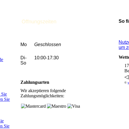
Öffnungszeiten
So f
Nutze
Mo
Geschlossen
um z
Wett
Di-
10:00-17:30
de
So
1
Be
◁
Zahlungsarten
©
w
Wir akzeptieren folgende
 Sie
Zahlungsmöglichkeiten:
en Sie
ie
en Sie