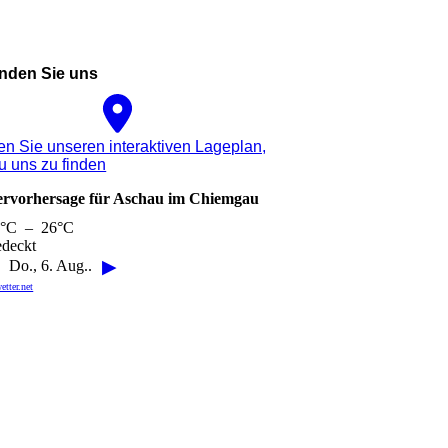
inden Sie uns
n Sie unseren interaktiven La­ge­plan,
u uns zu finden
ervorhersage für Aschau im Chiemgau
7°C – 26°C
deckt
▶
Do., 6. Aug..
etter.net