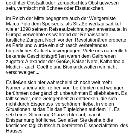
gekühlter Obstsaft oder zerquetschtes Obst gewesen
sein, vermischt mit Schnee oder Eisstückchen.
Im Reich der Mitte begegnete auch der Weitgereiste
Marco Polo dem Speiseeis, als Straßenverkaufsartikel
wie er 1298 seinem Reiseaufzeichnungen anvertraute. In
Europa verwöhnte es während der Renaissance
fürstliche Zungen. Noch vor den Revolutionären eroberte
es Paris und wurde ein sich rasch verbreitendes
bürgerliches Kaffeehausvergnügen. Viele uns namentlich
bekannte Geschichtsgrößen waren dem Gefrorenen
zugetan: Alexander der Große, Kaiser Nero, Katharina di
Medici - auch Goethe und Bismarck wollen wir nicht
verschweigen...
Es ließen sich hier wahrscheinlich noch weit mehr
Namen aneinander reihen von berühmten und weniger
berühmten oder gänzlich unberühmten Eisliebhabern. Es
fällt schwer, eine Gelegenheit zu entdecken, die sich
nicht durch Eisgenuss verschönern ließe. In vielen
Situationen ist das Eis das Tüpfelchen auf dem "i". Es
setzt einer Stimmung Glanzlichter auf, macht
Entspannung fröhlicher. Genießen Sie deshalb die
köstlichen täglich frisch zubereiteten Eisspezialitäten des
Hauses.