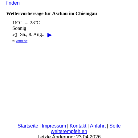
finden
Wettervorhersage für Aschau im Chiemgau
16°C – 28°C
Sonnig
◁
▶
Sa., 8. Aug..
©
wetter.net
Startseite
|
Impressum
|
Kontakt
|
Anfahrt
|
Seite
weiterempfehlen
Letzte Änderung: 23.04.2026